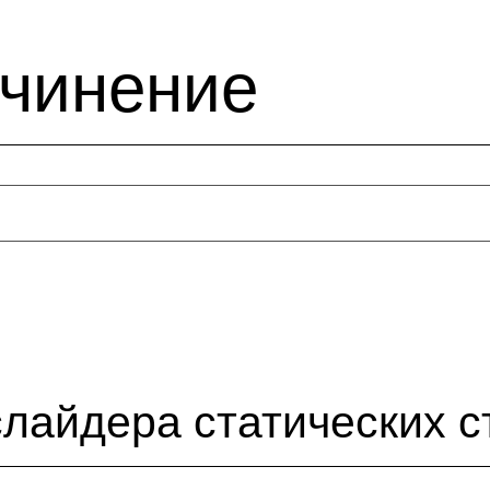
очинение
лайдера статических с