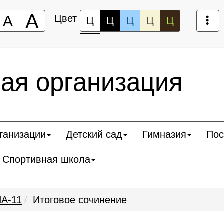
А
А
Цвет
Ц
Ц
Ц
Ц
Ц
ая организация
ганизации
Детский сад
Гимназия
Пос
Спортивная школа
А-11
Итоговое сочинение