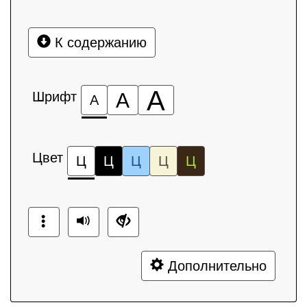
К содержанию
А
Шрифт
А
А
Цвет
Ц
Ц
Ц
Ц
Ц
Дополнительно