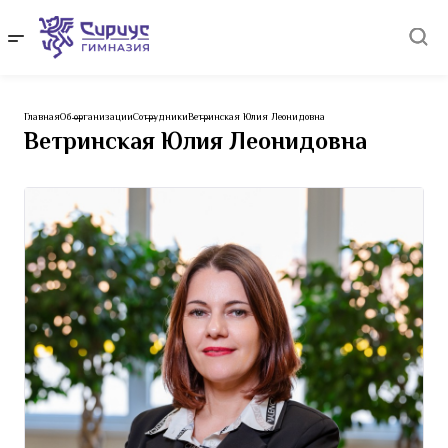
Главная
Об организации
Сотрудники
Ветринская Юлия Леонидовна
Ветринская Юлия Леонидовна