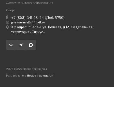
Дополнительное образование
Спорт
+7 (862) 241-98-44 (Доб. 5750)
gymnasium@sirius-ft.ru
Юр.адрес: 354349, ул. Полевая, д.12, Федеральная
территория «Сириус»
2026 © Все права защищены
Разработано в
Новые технологии
Этот сайт использует технические куки-файлы для
обеспечения работоспособности и улучшения
пользовательского опыта. Если вы не хотите, чтобы ваши