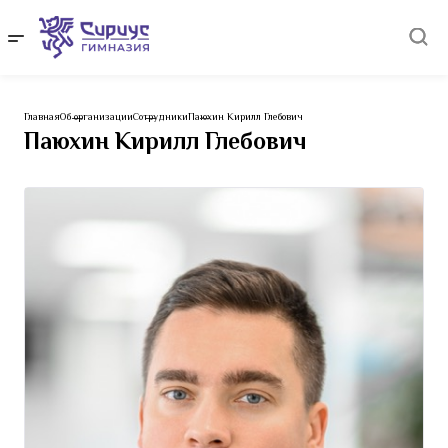
Главная
Об организации
Сотрудники
Паюхин Кирилл Глебович
Паюхин Кирилл Глебович