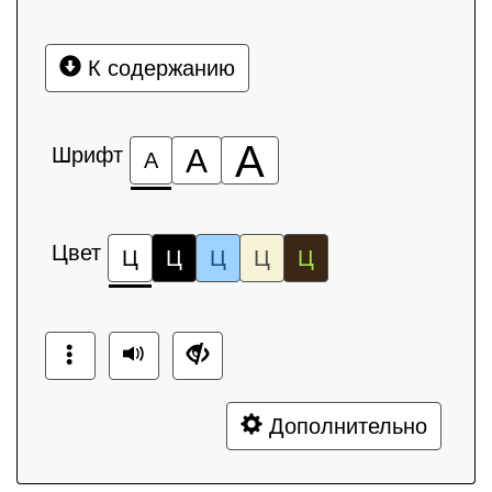
К содержанию
А
Шрифт
А
А
Цвет
Ц
Ц
Ц
Ц
Ц
Дополнительно