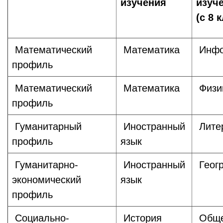
изучения
изуч
(с 8 
Математический
Математика
Инфо
профиль
Математический
Математика
Физи
профиль
Гуманитарный
Иностранный
Лите
профиль
язык
Гуманитарно-
Иностранный
Геог
экономический
язык
профиль
Социально-
История
Обще